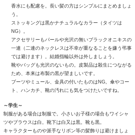
香水にも配慮を。長い髪の方はシンプルにまとめましょ
う。
ストッキングは黒かナチュラルなカラー（タイツは
NG）。
アクセサリーもパールや光沢の無いブラックオニキスの
一連（二連のネックレスは不幸が重なることを嫌う弔事
では避けます）。結婚指輪以外は外しましょう。
靴やバッグも光沢のないもの。皮製品は殺生につながる
ため、本来は布製の黒が望ましいです。
ブーツやミュール、金具の付いたものはNG。傘やコー
ト、ハンカチ、靴の汚れにも気をつけたいですね。
～学生～
制服がある場合は制服で。小さいお子様の場合もワイシャ
ツやブラウスは白。靴下は白又は黒。靴も黒。
キャラクターものや派手なリボン等の髪飾りは避けましょ