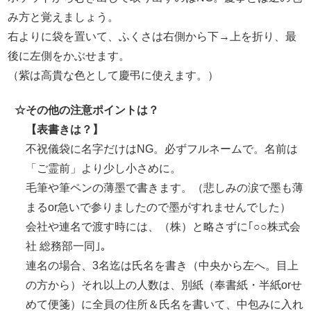
み方と覚えましょう。
右よりに袋を置いて、ふくさは右側から下→上を折り、最
後に左側をかぶせます。
（紫は高貴な色として慶弔に使えます。）
☆
その他の注意ポイントは？
【表書きは？】
不祝儀袋に名字だけはNG。必ずフルネームで。名前は
「ご霊前」より少し小さめに。
毛筆や筆ペンの薄墨で書きます。（悲しみの涙で墨も薄
まるor急いで参りましたので墨がすれませんでした）
会社や連名で渡す時には、（株）と略さずに｢○○株式会
社 総務部一同｣。
連名の場合、3名迄は氏名を書き（中央から左へ。目上
の方から）それ以上の人数は、別紙（奉書紙・半紙orせ
めて便箋）に全員の住所＆氏名を書いて、中包みに入れ