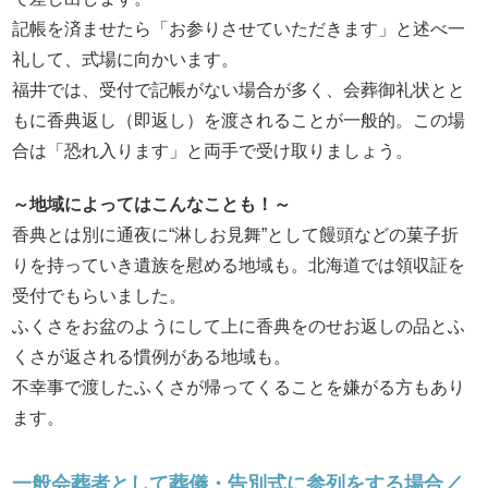
記帳を済ませたら「お参りさせていただきます」と述べ一
礼して、式場に向かいます。
福井では、受付で記帳がない場合が多く、会葬御礼状とと
もに香典返し（即返し）を渡されることが一般的。この場
合は「恐れ入ります」と両手で受け取りましょう。
～地域によってはこんなことも！～
香典とは別に通夜に“淋しお見舞”として饅頭などの菓子折
りを持っていき遺族を慰める地域も。北海道では領収証を
受付でもらいました。
ふくさをお盆のようにして上に香典をのせお返しの品とふ
くさが返される慣例がある地域も。
不幸事で渡したふくさが帰ってくることを嫌がる方もあり
ます。
一般会葬者として葬儀・告別式に参列をする場合／