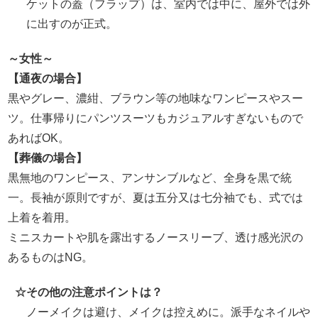
ケットの蓋（フラップ）は、室内では中に、屋外では外
に出すのが正式。
～女性～
【通夜の場合】
黒やグレー、濃紺、ブラウン等の地味なワンピースやスー
ツ。仕事帰りにパンツスーツもカジュアルすぎないもので
あればOK。
【葬儀の場合】
黒無地のワンピース、アンサンブルなど、全身を黒で統
一。長袖が原則ですが、夏は五分又は七分袖でも、式では
上着を着用。
ミニスカートや肌を露出するノースリーブ、透け感光沢の
あるものはNG。
☆
その他の注意ポイントは？
ノーメイクは避け、メイクは控えめに。派手なネイルや