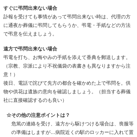
すぐに弔問出来ない場合
訃報を受けても事情があって弔問出来ない時は、代理の方
に通夜か葬儀に弔問してもらうか、弔電・手紙などの方法
で弔意を伝えましょう。
遠方で弔問出来ない場合
弔電を打ち、お悔やみの手紙を添えて香典を郵送します。
（宗教、宗派により不祝儀袋の表書きも異なりますから注
意！）
後日、電話で詫びて先方の都合を確かめた上で弔問を。供
物や供花は遺族の意向を確認しましょう。（担当する葬儀
社に直接確認するのも良い）
☆
その他の注意ポイントは？
危篤の連絡を受け、遠方から駆けつける場合は、喪服等
の準備はしますが…病院近くの駅のロッカーに入れて置