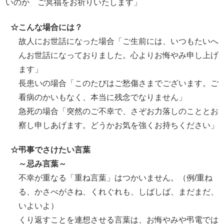
いのか ご冥福をお祈りいたします」
☆
こんな場合には？
故人にお世話になった場合「ご生前には、いつもたいへ
んお世話になっておりました。心よりお悔やみ申し上げ
ます」
長患いの場合「このたびはご愁傷さまでございます。ご
看病のかいもなく、本当に残念でなりません」
急死の場合「突然のご不幸で、さぞお力落しのこととお
察し申しあげます。どうかお気を強くお持ちください」
☆
弔事でさけたい言葉
～忌み言葉～
不幸が重なる「重ね言葉」はつかいません。（例/重ね
る、かさべがさね、くれぐれも、しばしば、まだまだ、
いよいよ）
くり返すことを連想させる言葉は、お悔やみや弔電では