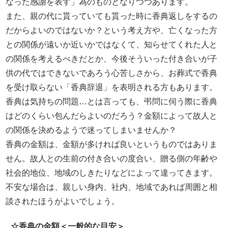
なった感謝を表す」為のものとなりつつあります。
また、親の代に貰っていても貰った時に香典返しをするの
だからよいのではないか？という考え方や、亡くなった方
との関係が遠いか近いかではなくて、知らせてくれた人と
の関係を考えるべきだとか、今後そういった付き合いが子
供の代ではできないであろう心苦しさから、お葬式で香典
を受け取らない「香典辞退」を表明される方もあります。
香典は気持ちの問題…とは言っても、弔問に伺う際に香典
はどのくらい包んだらよいのだろう？金額によって故人と
の関係を決めるようで迷ってしまいませんか？
香典の金額は、金額が多ければ良いというものではありま
せん。故人との生前の付き合いの度合い、贈る側の年齢や
社会的地位、地域のしきたりなどによって違ってきます。
不安な場合は、親しい身内、社内、地域であれば周囲と相
談されたほうがよいでしょう。
☆
香典の金額＜一般的な目安＞