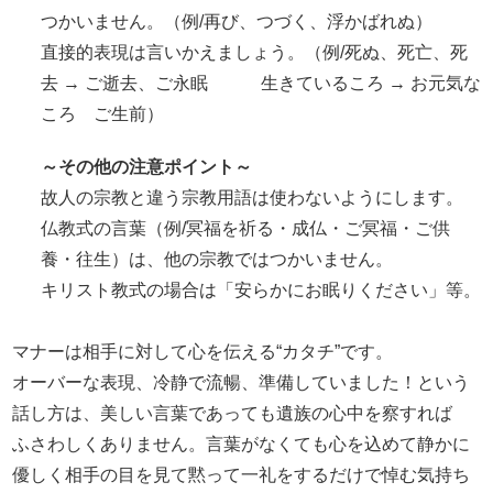
つかいません。（例/再び、つづく、浮かばれぬ）
直接的表現は言いかえましょう。（例/死ぬ、死亡、死
去 → ご逝去、ご永眠 生きているころ → お元気な
ころ ご生前）
～その他の注意ポイント～
故人の宗教と違う宗教用語は使わないようにします。
仏教式の言葉（例/冥福を祈る・成仏・ご冥福・ご供
養・往生）は、他の宗教ではつかいません。
キリスト教式の場合は「安らかにお眠りください」等。
マナーは相手に対して心を伝える“カタチ”です。
オーバーな表現、冷静で流暢、準備していました！という
話し方は、美しい言葉であっても遺族の心中を察すれば
ふさわしくありません。言葉がなくても心を込めて静かに
優しく相手の目を見て黙って一礼をするだけで悼む気持ち