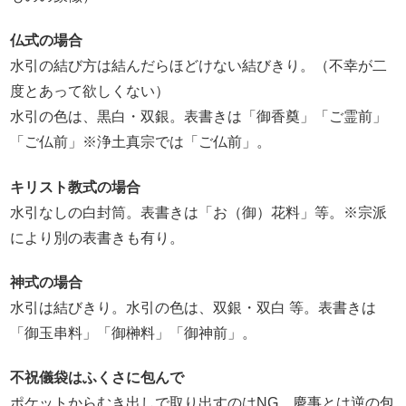
仏式の場合
水引の結び方は結んだらほどけない結びきり。（不幸が二
度とあって欲しくない）
水引の色は、黒白・双銀。表書きは「御香奠」「ご霊前」
「ご仏前」※浄土真宗では「ご仏前」。
キリスト教式の場合
水引なしの白封筒。表書きは「お（御）花料」等。※宗派
により別の表書きも有り。
神式の場合
水引は結びきり。水引の色は、双銀・双白 等。表書きは
「御玉串料」「御榊料」「御神前」。
不祝儀袋はふくさに包んで
ポケットからむき出しで取り出すのはNG。慶事とは逆の包