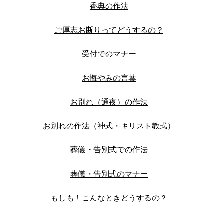
〉お客様の声
香典の作法
〉お葬儀豆知識
ご厚志お断りってどうするの？
〉お問合せ
受付でのマナー
お悔やみの言葉
〉会社概要
お別れ（通夜）の作法
〉プライバシーポリシー
お別れの作法（神式・キリスト教式）
葬儀・告別式での作法
葬儀・告別式のマナー
もしも！こんなときどうするの？