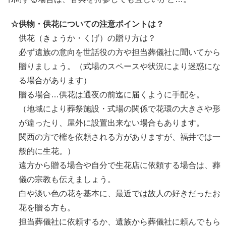
☆
供物・供花についての注意ポイントは？
供花（きょうか・くげ）の贈り方は？
必ず遺族の意向を世話役の方や担当葬儀社に聞いてから
贈りましょう。（式場のスペースや状況により迷惑にな
る場合があります）
贈る場合…供花は通夜の前迄に届くように手配を。
（地域により葬祭施設・式場の関係で花環の大きさや形
が違ったり、屋外に設置出来ない場合もあります。
関西の方で樒を依頼される方がありますが、福井では一
般的に生花。）
遠方から贈る場合や自分で生花店に依頼する場合は、葬
儀の宗教も伝えましょう。
白や淡い色の花を基本に、最近では故人の好きだったお
花を贈る方も。
担当葬儀社に依頼するか、遺族から葬儀社に頼んでもら