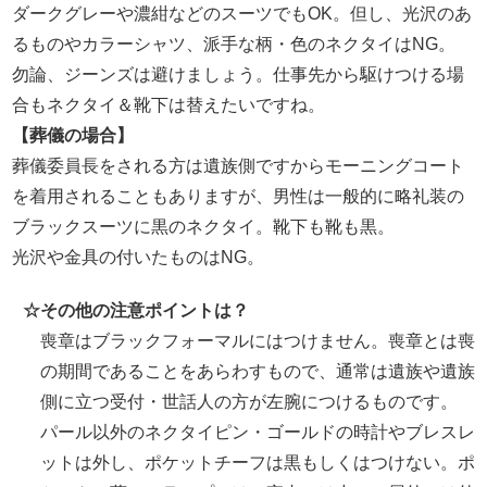
ダークグレーや濃紺などのスーツでもOK。但し、光沢のあ
るものやカラーシャツ、派手な柄・色のネクタイはNG。
勿論、ジーンズは避けましょう。仕事先から駆けつける場
合もネクタイ＆靴下は替えたいですね。
【葬儀の場合】
葬儀委員長をされる方は遺族側ですからモーニングコート
を着用されることもありますが、男性は一般的に略礼装の
ブラックスーツに黒のネクタイ。靴下も靴も黒。
光沢や金具の付いたものはNG。
☆
その他の注意ポイントは？
喪章はブラックフォーマルにはつけません。喪章とは喪
の期間であることをあらわすもので、通常は遺族や遺族
側に立つ受付・世話人の方が左腕につけるものです。
パール以外のネクタイピン・ゴールドの時計やブレスレ
ットは外し、ポケットチーフは黒もしくはつけない。ポ